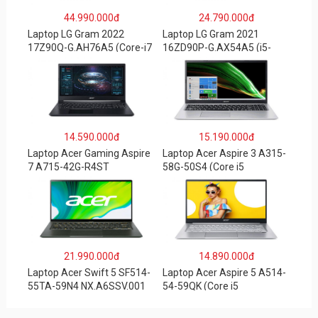
44.990.000đ
24.790.000đ
Laptop LG Gram 2022
Laptop LG Gram 2021
17Z90Q-G.AH76A5 (Core-i7
16ZD90P-G.AX54A5 (i5-
1260P/16GB/512GB/17″
1135G7/8GB RAM/512GB
WQXGA/Win 11/Xám)
SSD/16″WQXGA/Dos/Trắng
)
14.590.000đ
15.190.000đ
Laptop Acer Gaming Aspire
Laptop Acer Aspire 3 A315-
7 A715-42G-R4ST
58G-50S4 (Core i5
NH.QAYSV.004 (R5
1135G7/8GB
5500U/8GB RAM/256GB
RAM/512GB/15.6″FHD/MX3
SSD/15.6″FHD IPS/GTX1650
50 2GB/Win 10/Bạc)
4GB/Win10) – Hàng chính
hãng
21.990.000đ
14.890.000đ
Laptop Acer Swift 5 SF514-
Laptop Acer Aspire 5 A514-
55TA-59N4 NX.A6SSV.001
54-59QK (Core i5
(i5-1135G7/16GB RAM/1TB
1135G7/8GB
SSD/14″FHD_Touch/Win10/
RAM/512GB/14″FHD/Win