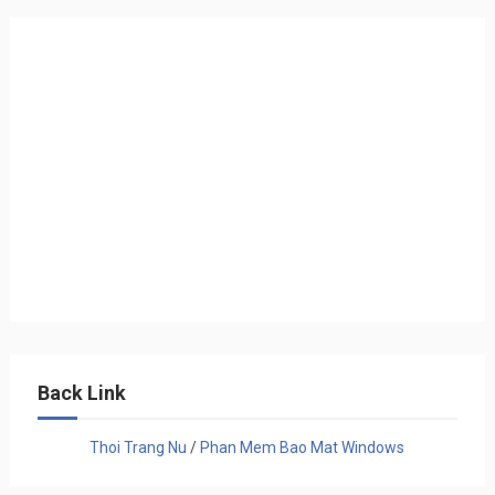
Xanh) – Hàng chính hãng
11/Vàng)
Back Link
Thoi Trang Nu
/
Phan Mem Bao Mat Windows