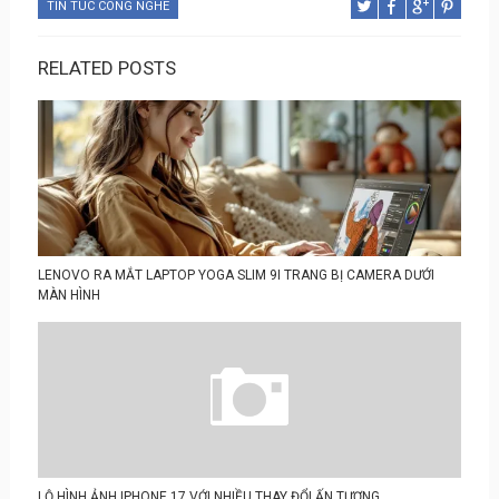
TIN TUC CONG NGHE
RELATED POSTS
LENOVO RA MẮT LAPTOP YOGA SLIM 9I TRANG BỊ CAMERA DƯỚI
MÀN HÌNH
LỘ HÌNH ẢNH IPHONE 17 VỚI NHIỀU THAY ĐỔI ẤN TƯỢNG