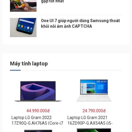
gập tốt nhất
One UI 7 giúp người dùng Samsung thoát
khỏi nỗi ám ảnh CAPTCHA
Máy tính laptop
44.990.000đ
24.790.000đ
Laptop LG Gram 2022
Laptop LG Gram 2021
17Z90Q-G.AH76A5 (Core-i7
16ZD90P-G.AX54A5 (i5-
1260P/16GB/512GB/17″
1135G7/8GB RAM/512GB