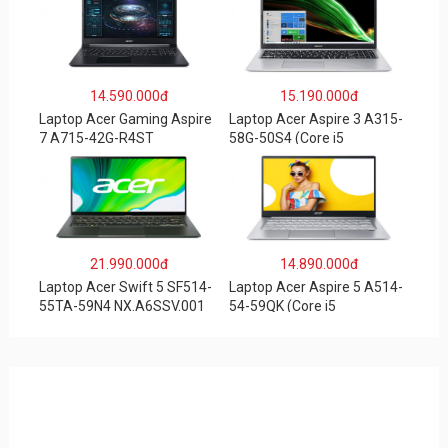
WQXGA/Win 11/Xám)
SSD/16″WQXGA/Dos/Trắng
)
14.590.000đ
15.190.000đ
Laptop Acer Gaming Aspire
Laptop Acer Aspire 3 A315-
7 A715-42G-R4ST
58G-50S4 (Core i5
NH.QAYSV.004 (R5
1135G7/8GB
5500U/8GB RAM/256GB
RAM/512GB/15.6″FHD/MX3
SSD/15.6″FHD IPS/GTX1650
50 2GB/Win 10/Bạc)
4GB/Win10) – Hàng chính
hãng
21.990.000đ
14.890.000đ
Laptop Acer Swift 5 SF514-
Laptop Acer Aspire 5 A514-
55TA-59N4 NX.A6SSV.001
54-59QK (Core i5
(i5-1135G7/16GB RAM/1TB
1135G7/8GB
SSD/14″FHD_Touch/Win10/
RAM/512GB/14″FHD/Win
Xanh) – Hàng chính hãng
11/Vàng)