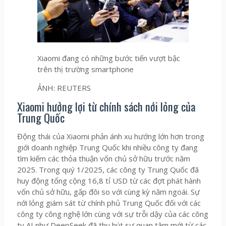
Xiaomi đang có những bước tiến vượt bậc
trên thị trường smartphone
ẢNH: REUTERS
Xiaomi hưởng lợi từ chính sách nới lỏng của
Trung Quốc
Động thái của Xiaomi phản ánh xu hướng lớn hơn trong
giới doanh nghiệp Trung Quốc khi nhiều công ty đang
tìm kiếm các thỏa thuận vốn chủ sở hữu trước năm
2025. Trong quý 1/2025, các công ty Trung Quốc đã
huy động tổng cộng 16,8 tỉ USD từ các đợt phát hành
vốn chủ sở hữu, gấp đôi so với cùng kỳ năm ngoái. Sự
nới lỏng giám sát từ chính phủ Trung Quốc đối với các
công ty công nghệ lớn cùng với sự trỗi dậy của các công
ty AI như DeepSeek đã thu hút sự quan tâm mới từ các