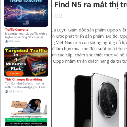
Oppo Find N5 ra mắt thị t
MARCH 25, 2025
Ông Văn Bá Luýt, Giám đốc sản phẩm Oppo Việt 
trong chiến lược phát triển sản phẩm. Do đó, Op
người dùng Việt Nam mà còn không ngừng nỗ lực 
hàng, kể từ lúc chọn mua cho đến suốt quá trình
vụ bảo hành cao cấp, chăm sóc thiết thực và hỗ t
trọng của Oppo nhằm tri ân khách hàng đã tin tư