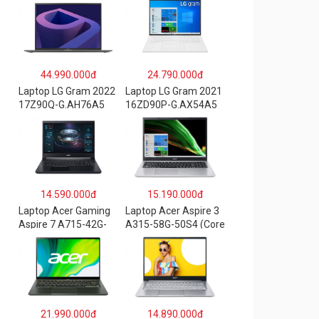
44.990.000đ
24.790.000đ
Laptop LG Gram 2022
Laptop LG Gram 2021
17Z90Q-G.AH76A5
16ZD90P-G.AX54A5
(Core-i7
(i5-1135G7/8GB
1260P/16GB/512GB/
RAM/512GB
17″ WQXGA/Win
SSD/16″WQXGA/Dos/
11/Xám)
Trắng)
14.590.000đ
15.190.000đ
Laptop Acer Gaming
Laptop Acer Aspire 3
Aspire 7 A715-42G-
A315-58G-50S4 (Core
R4ST NH.QAYSV.004
i5 1135G7/8GB
(R5 5500U/8GB
RAM/512GB/15.6″FH
RAM/256GB
D/MX350 2GB/Win
SSD/15.6″FHD
10/Bạc)
IPS/GTX1650
4GB/Win10) – Hàng
21.990.000đ
14.890.000đ