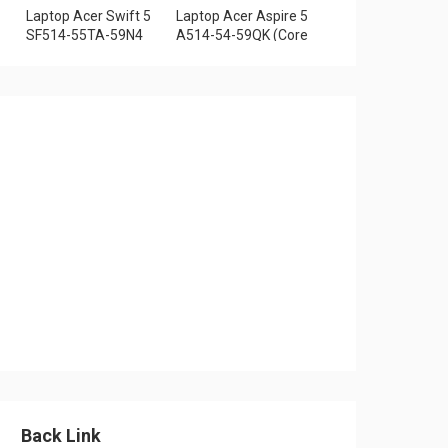
chính hãng
Laptop Acer Swift 5
Laptop Acer Aspire 5
SF514-55TA-59N4
A514-54-59QK (Core
NX.A6SSV.001 (i5-
i5 1135G7/8GB
1135G7/16GB
RAM/512GB/14″FHD/
RAM/1TB
Win 11/Vàng)
SSD/14″FHD_Touch/
Win10/Xanh) – Hàng
chính hãng
Back Link