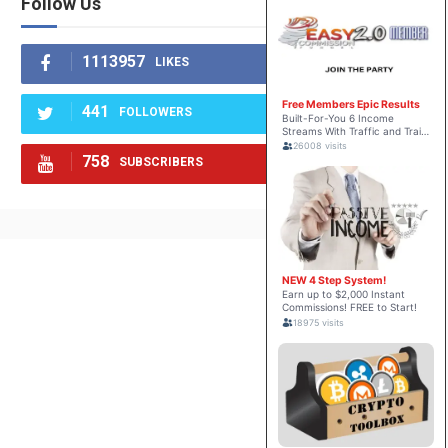
Follow Us
1113957
LIKES
441
FOLLOWERS
758
SUBSCRIBERS