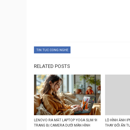
TIN TUC CONG NGHE
RELATED POSTS
LENOVO RA MẮT LAPTOP YOGA SLIM 9I
LỘ HÌNH ẢNH I
TRANG BỊ CAMERA DƯỚI MÀN HÌNH
THAY ĐỔI ẤN T