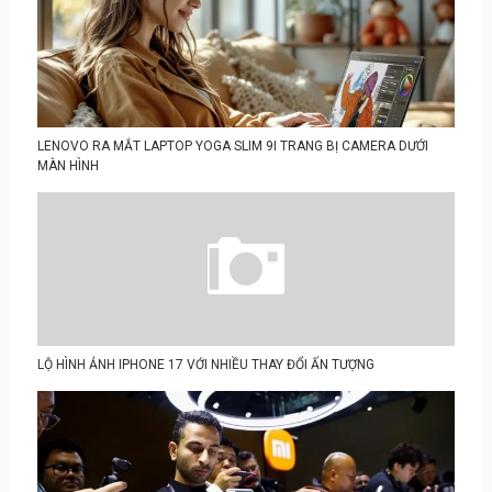
LENOVO RA MẮT LAPTOP YOGA SLIM 9I TRANG BỊ CAMERA DƯỚI
MÀN HÌNH
LỘ HÌNH ẢNH IPHONE 17 VỚI NHIỀU THAY ĐỔI ẤN TƯỢNG