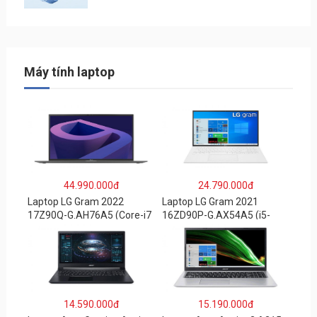
Máy tính laptop
44.990.000đ
24.790.000đ
Laptop LG Gram 2022
Laptop LG Gram 2021
17Z90Q-G.AH76A5 (Core-i7
16ZD90P-G.AX54A5 (i5-
1260P/16GB/512GB/17″
1135G7/8GB RAM/512GB
WQXGA/Win 11/Xám)
SSD/16″WQXGA/Dos/Trắng
)
14.590.000đ
15.190.000đ