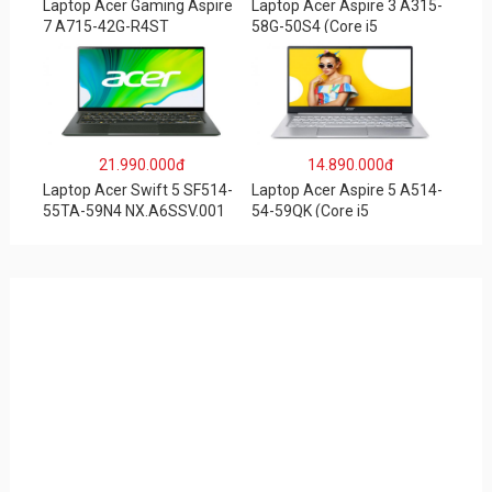
Laptop Acer Gaming Aspire
Laptop Acer Aspire 3 A315-
7 A715-42G-R4ST
58G-50S4 (Core i5
NH.QAYSV.004 (R5
1135G7/8GB
5500U/8GB RAM/256GB
RAM/512GB/15.6″FHD/MX3
SSD/15.6″FHD IPS/GTX1650
50 2GB/Win 10/Bạc)
4GB/Win10) – Hàng chính
hãng
21.990.000đ
14.890.000đ
Laptop Acer Swift 5 SF514-
Laptop Acer Aspire 5 A514-
55TA-59N4 NX.A6SSV.001
54-59QK (Core i5
(i5-1135G7/16GB RAM/1TB
1135G7/8GB
SSD/14″FHD_Touch/Win10/
RAM/512GB/14″FHD/Win
Xanh) – Hàng chính hãng
11/Vàng)